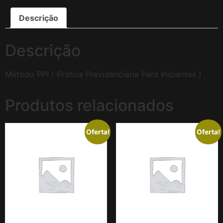
Descrição
Descrição
Método PPI ( Prática Previdenciária Para Iniciantes )
Produtos relacionados
Oferta!
Oferta!