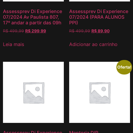
Assessprev Di Experience
Assessprev Di Experience
07/2024 Av Paulista 807,
07/2024 (PARA ALUNOS
17º andar a partir das 09h
PPI)
R$
499,99
R$
299,99
R$
499,99
R$
89,90
Leia mais
Adicionar ao carrinho
Oferta!
Assessprev Di Experience
Mentoria DIP