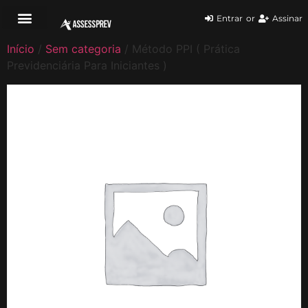
Entrar
or
Assinar
Início
/
Sem categoria
/ Método PPI ( Prática
Previdenciária Para Iniciantes )