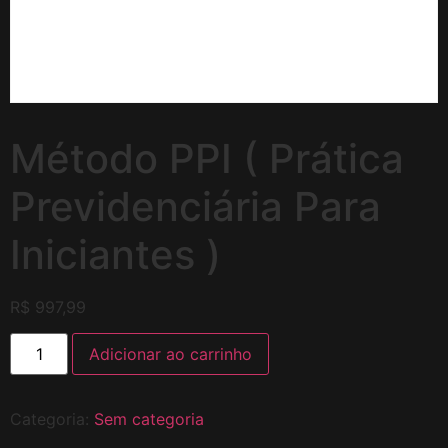
Método PPI ( Prática
Previdenciária Para
Iniciantes )
R$
997,99
Adicionar ao carrinho
Categoria:
Sem categoria