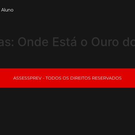
 Aluno
as: Onde Está o Ouro do
ASSESSPREV - TODOS OS DIREITOS RESERVADOS