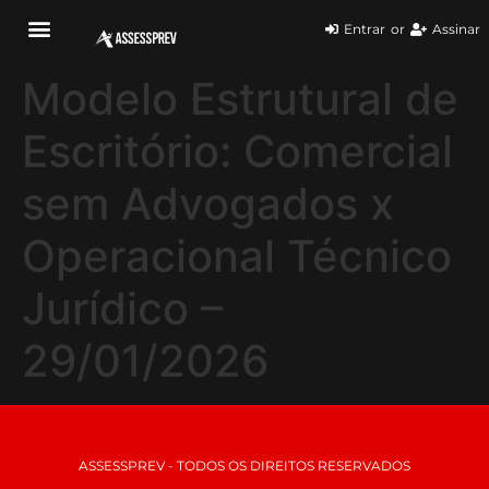
Entrar
or
Assinar
Modelo Estrutural de
Escritório: Comercial
sem Advogados x
Operacional Técnico
Jurídico –
29/01/2026
ASSESSPREV - TODOS OS DIREITOS RESERVADOS