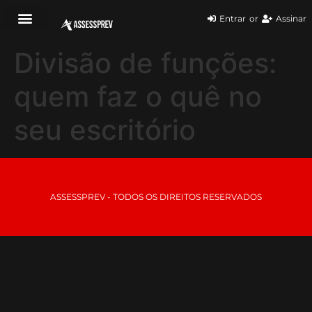
Entrar
or
Assinar
Divisão de funções:
quem faz o quê no
seu escritório
ASSESSPREV - TODOS OS DIREITOS RESERVADOS