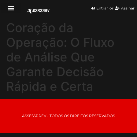
Entrar
or
Assinar
Coração da
Operação: O Fluxo
de Análise Que
Garante Decisão
Rápida e Certa
ASSESSPREV - TODOS OS DIREITOS RESERVADOS