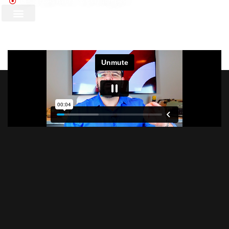
BPC e LOAS na Prática: Guia Completo
Entrar
or
Assinar