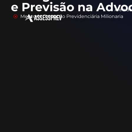
e Previsão na Advo
PPI
Área do
Mentoria Operação Previdenciária Milionaria